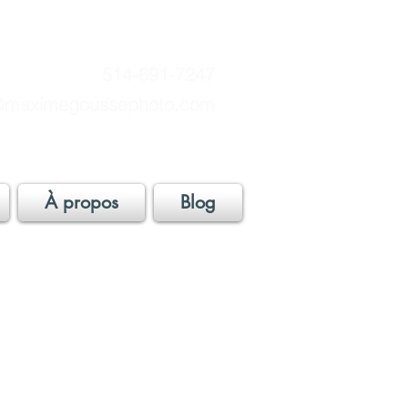
514-691-7247
maximegoussephoto.com
À propos
Blog